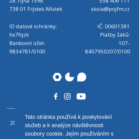
28. října 1598
558 406 111
738 01 Frýdek-Místek
skola@pojfm.cz
ID datové schránky:
IČ: 00601381
hx7fqzk
Platby žáků:
Bankovní účet:
107-
9834781/0100
8407950207/0100
Tato stránka používá k poskytování
2020 ©
eABM
, design Michal Hrtoň - student POJ
služeb a k analýze návštěvnosti
F≈M v rámci dlouhodobé maturitní práce
soubory cookie. Jejím používáním s