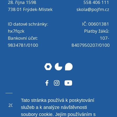
28. října 1598
558 406 111
738 01 Frýdek-Místek
skola@pojfm.cz
ID datové schránky:
IČ: 00601381
hx7fqzk
Platby žáků:
Bankovní účet:
107-
9834781/0100
8407950207/0100
Tato stránka používá k poskytování
2020 ©
eABM
, design Michal Hrtoň - student POJ
služeb a k analýze návštěvnosti
F≈M v rámci dlouhodobé maturitní práce
soubory cookie. Jejím používáním s