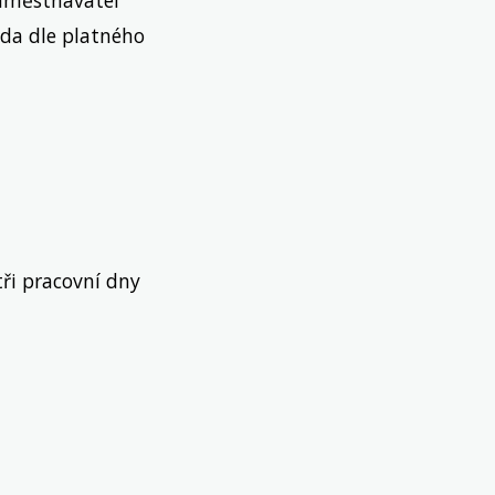
ěda dle platného
tři pracovní dny