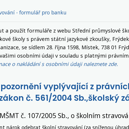
vování - formulář pro banku
t a použít formuláře z webu Střední průmyslové šk
kové školy s právem státní jazykové zkoušky, Frýdek
nizace, se sídlem 28. října 1598, Místek, 738 01 Frý
 vašimi osobními údaji v souladu s platnými právním
ace o nakládání s osobními údaji naleznete zde.
upozornění vyplývající z právníc
zákon č. 561/2004 Sb.,školský 
 MŠMT č. 107/2005 Sb., o školním stravová
nt nárok odebrat školní stravování (za sníženou úhra