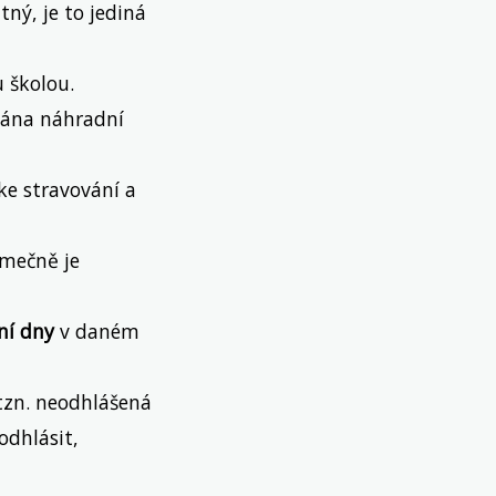
tný, je to jediná
 školou.
dána náhradní
ke stravování a
ímečně je
ní dny
v daném
tzn. neodhlášená
odhlásit,