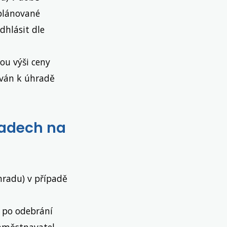
eplánované
dhlásit dle
ou výši ceny
zván k úhradě
ladech na
hradu) v případě
. po odebrání
zaměstnavatel