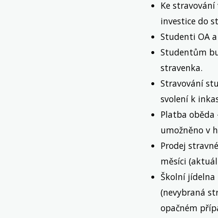
Ke stravování 
investice do s
Studenti OA a
Studentům bud
stravenka.
Stravování st
svolení k inka
Platba oběda 
umožněno v h
Prodej stravné
měsíci (aktuál
Školní jídeln
(nevybraná st
opačném přípa