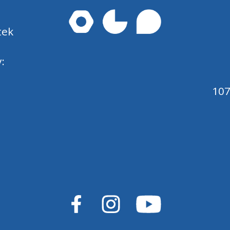
tek
:
107