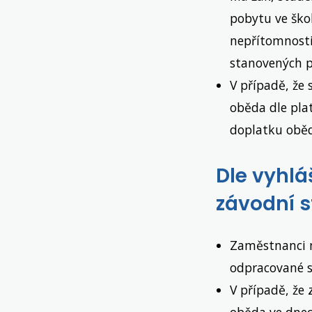
pobytu ve ško
nepřítomnosti,
stanovených p
V případě, že 
oběda dle plat
doplatku oběd
Dle vyhlá
závodní s
Zaměstnanci m
odpracované 
V případě, že
oběda ve dnec