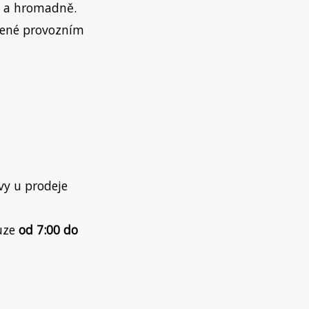
y a hromadně.
vené provozním
avy u prodeje
ouze
od 7:00 do