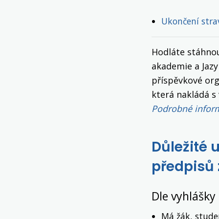
Ukončení stra
Hodláte stáhnou
akademie a Jazy
příspěvkové orga
která nakládá s
Podrobné inform
Důležité 
předpisů 
Dle vyhlášky
Má žák, stude