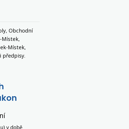
oly, Obchodní
-Místek,
dek-Místek,
i předpisy.
h
zákon
ní
du) v době