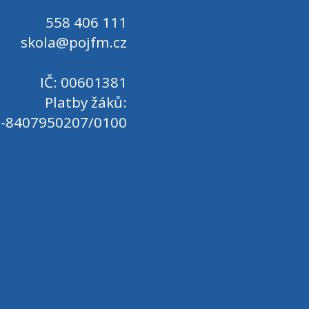
558 406 111
skola@pojfm.cz
IČ: 00601381
Platby žáků:
-8407950207/0100