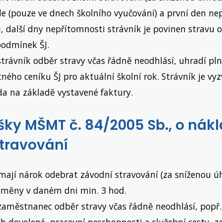
le (pouze ve dnech školního vyučování) a první den n
 další dny nepřítomnosti strávník je povinen stravu o
odmínek ŠJ.
strávník odběr stravy včas řádně neodhlásí, uhradí pln
ného ceníku ŠJ pro aktuální školní rok. Strávník je vy
a na základě vystavené faktury.
šky MŠMT č. 84/2005 Sb., o nák
travování
ají nárok odebrat závodní stravování (za sníženou ú
směny v daném dni min. 3 hod.
 zaměstnanec odběr stravy včas řádně neodhlásí, popř
h dovolené, pracovní neschopnosti a služební cesty, 