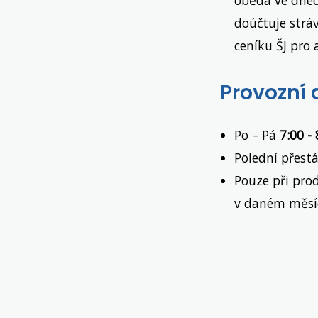
doúčtuje strá
ceníku ŠJ pro 
Provozní 
Po – Pá
7:00 -
Polední přest
Pouze při prod
v daném měsíc