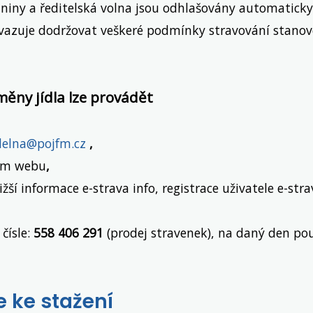
niny a ředitelská volna jsou odhlašovány automatick
avazuje dodržovat veškeré podmínky stravování stano
měny jídla lze provádět
delna@pojfm.cz
,
vím webu
,
ližší informace e-strava info, registrace uživatele e-str
čísle:
558 406 291
(prodej stravenek), na daný den p
 ke stažení