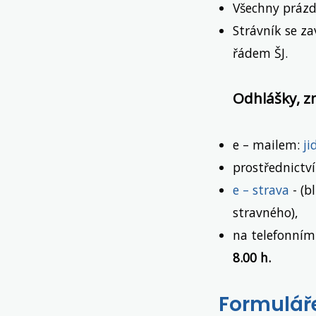
Všechny prázd
Strávník se z
řádem ŠJ.
Odhlášky, z
e – mailem:
ji
prostřednict
e – strava
- (b
stravného),
na telefonním 
8.00 h.
Formuláře