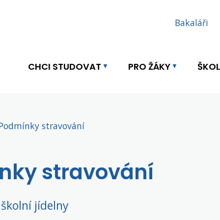
Bakaláři
CHCI STUDOVAT
PRO ŽÁKY
ŠKO
Podmínky stravování
nky stravování
 školní jídelny