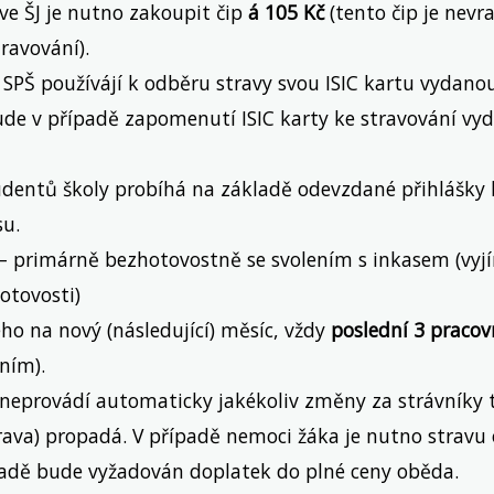
ve ŠJ je nutno zakoupit čip
á 105 Kč
(tento čip je nevra
travování).
 SPŠ používájí k odběru stravy svou ISIC kartu vydanou
e v případě zapomenutí ISIC karty ke stravování vy
udentů školy probíhá na základě odevzdané přihlášky 
su.
– primárně bezhotovostně se svolením s inkasem (vyj
otovosti)
ho na nový (následující) měsíc, vždy
poslední 3 pracov
ním).
a neprovádí automaticky jakékoliv změny za strávníky 
rava) propadá. V případě nemoci žáka je nutno stravu 
dě bude vyžadován doplatek do plné ceny oběda.