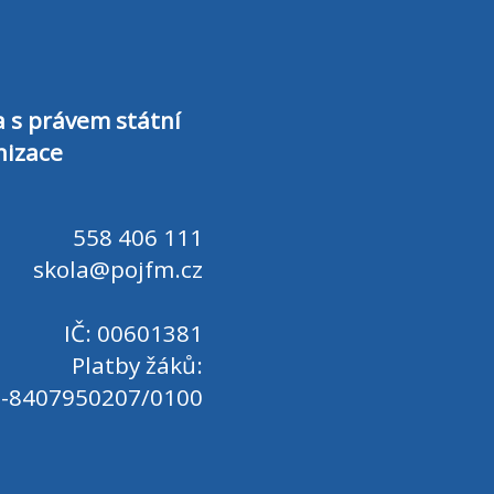
a s právem státní
nizace
558 406 111
skola@pojfm.cz
IČ: 00601381
Platby žáků:
-8407950207/0100