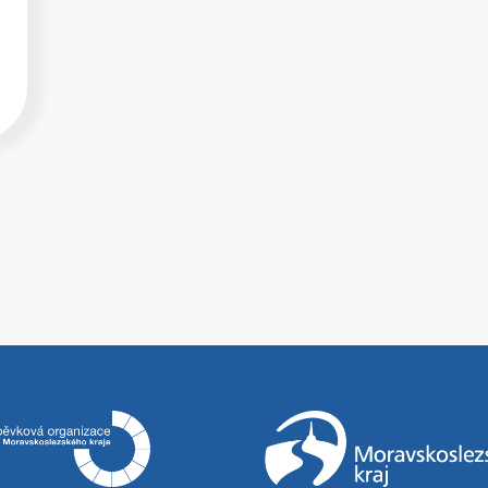
Španělsku - Malaga 3. běh se
uskutečnil v letních měsících
2021 v rámci ErasmusPro. Dva
čerství absolventi naší školy se
zúčastnili 3měšíční odborné
praxe v Seville, jeden z oboru IT
a jedna studentka z obchodní
akademie. V roce 2019 jsme se
zapojili aktivně do Erasmus
Days, kde jsme spolu s účastníky
projektů propagovali program
Erasmus+ nejen v naší škole, ale
i na místním náměstí. V roce
2020 jsme se zapojili do