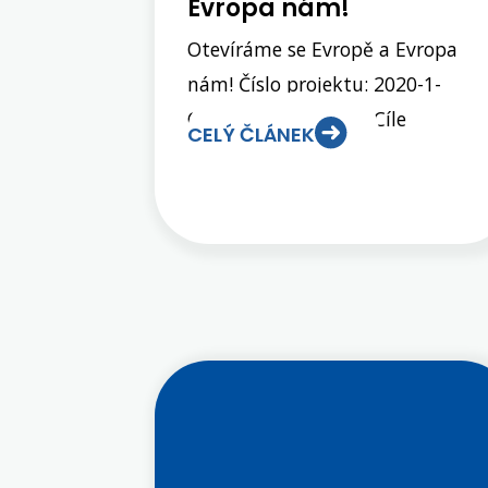
Evropa nám!
Otevíráme se Evropě a Evropa
nám! Číslo projektu: 2020-1-
CZ01-KA116-077868 Cíle
CELÝ ČLÁNEK
projektu: získání pracovních
zkušeností v zahraniční firmě a
tím zvýšení odborných
kompetencí zlepšení
komunikačních kompetencí a
posílení sebevědomí studentů
získání interkulturních
kompetencí (respektovat jiné
způsoby myšlení a chování)
propojení teorie s praxí a uznání