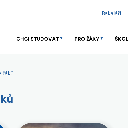
Bakaláři
CHCI STUDOVAT
PRO ŽÁKY
ŠKO
e žáků
áků