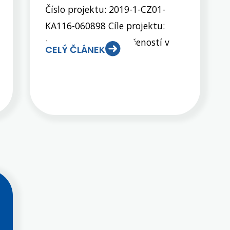
Číslo projektu: 2019-1-CZ01-
KA116-060898 Cíle projektu:
získání pracovní zkušeností v
CELÝ ČLÁNEK
zahraniční firmě a tím zvýšení
odborných kompetencí zlepšení
komunikačních kompetencí a
posílení sebevědomí studentů
získání interkulturních
kompetencí (respektovat jiné
způsoby myšlení a chování)
propojení teorie s praxí a uznání
zvýšení kvalifikací studentů v
jejich oboru. Implementace
projektu: Naši žáci i učitelé mají