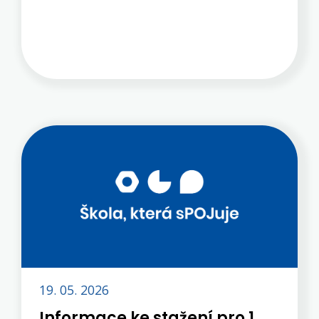
stránka, která provede zájemce z řad
našich žáků celou procedurou přihlášení
na odbornou praxi Erasmus+ v
zahraničí. Velké poděkování, skvělá
práce. Odkaz i z našeho webu z menu
Projekty → Erasmus+ ...zde.
19. 05. 2026
Informace ke stažení pro 1.