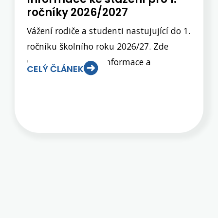
ročníky 2026/2027
Vážení rodiče a studenti nastujující do 1.
ročníku školního roku 2026/27. Zde
naleznete důležité informace a
CELÝ ČLÁNEK
dokumenty, s nimž je nutné se seznámit
před nástupem do 1. ročníku. Některé
jsou jen informací pro vás, některé je
nutno vyplnit a přinést na osobní
schůzku do školy, případně poslat škole
zpět do určitého termínu. Vše je zřejmé
z následující tabulky. Prosíme o pozorné
přečtení a dodržení všech instrukcí a
termínů odevzdání.Schůzka s rodiči žáků
budoucích prvních ročníků se uskuteční