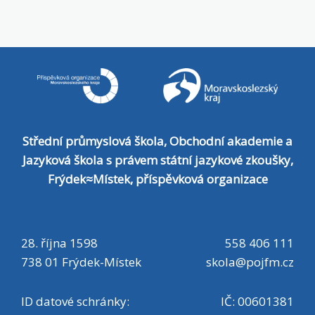
ve středu 3. 6. 2026 v 16:00 hod.::
TECHNICKÉ OBORY - budova SPŠ 28.
října 1598, Frýdek-Místek:: EKONOMICKÉ
OBORY - budova OA Palackého 123,
Frýdek-Místek Dokument Dokument ke
stažení Instrukce Informace ke studiu,
Střední průmyslová škola, Obchodní akademie a
učebnice, kontakty ZDE Souhrnné
Jazyková škola s právem státní jazykové zkoušky,
informace k přečtení Informace k ISIC
Frýdek≈Místek, příspěvková organizace
kartě, osobnímu dotazníku pro školní
matriku a adaptační dvoudence ZDE
28. října 1598
558 406 111
Souhrnné informace a pokyny k přečtení
738 01 Frýdek-Místek
skola@pojfm.cz
- žádost ISIC, poplatek, foto, dotazník
pro školní matriku, adaptační
ID datové schránky:
IČ: 00601381
dvoudenka, úhrada adaptační