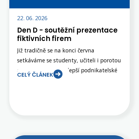
22. 06. 2026
Den D - soutěžní prezentace
fiktivních firem
Již tradičně se na konci června
setkáváme se studenty, učiteli i porotou
a hlasujeme pro nejlepší podnikatelské
CELÝ ČLÁNEK
záměry, které si pro nás připravili
studenti 3.EL a 3.OA v rámci předmětu
Fiktivní firmy. Šest nejlepších firem se
nás snažilo přesvědčit, že jejich
podnikání by mohlo být nejen zábavné,
konkurenceschopné, ale především