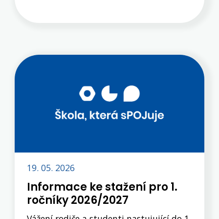
na odbornou praxi Erasmus+ v
zahraničí. Velké poděkování, skvělá
práce. Odkaz i z našeho webu z menu
Projekty → Erasmus+ ...zde.
19. 05. 2026
Informace ke stažení pro 1.
ročníky 2026/2027
Vážení rodiče a studenti nastujující do 1.