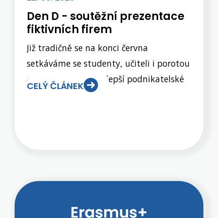
Den D - soutěžní prezentace
fiktivních firem
Již tradičně se na konci června
setkáváme se studenty, učiteli i porotou
a hlasujeme pro nejlepší podnikatelské
CELÝ ČLÁNEK
záměry, které si pro nás připravili
studenti 3.EL a 3.OA v rámci předmětu
Fiktivní firmy. Šest nejlepších firem se
nás snažilo přesvědčit, že jejich
podnikání by mohlo být nejen zábavné,
konkurenceschopné, ale především
výdělečné. Výsledky hlasování dopadly
následovně: 1. COMEDY BAR 2. BITES