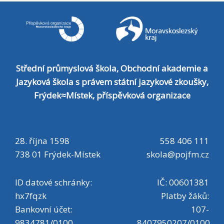
října 1598, Frýdek-Místek:: EKONOMICKÉ
OBORY - budova OA Palackého 123,
Frýdek-Místek Dokument Dokument ke
stažení Instrukce Informace ke studiu,
Střední průmyslová škola, Obchodní akademie a
učebnice, kontakty ZDE Souhrnné
Jazyková škola s právem státní jazykové zkoušky,
informace k přečtení Informace k ISIC
Frýdek≈Místek, příspěvková organizace
kartě, osobnímu dotazníku pro školní
matriku a adaptační dvoudence ZDE
28. října 1598
558 406 111
Souhrnné informace a pokyny k přečtení
738 01 Frýdek-Místek
skola@pojfm.cz
- žádost ISIC, poplatek, foto, dotazník
pro školní matriku, adaptační
ID datové schránky:
IČ: 00601381
dvoudenka, úhrada adaptační
hx7fqzk
Platby žáků:
dvoudenky Formulář žádosti o ISIC kartu
Bankovní účet:
107-
9834781/0100
8407950207/0100
ZDE Formulář k vyplnění a odevzdání na