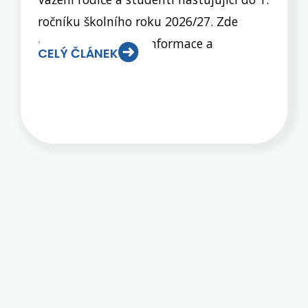
ročníku školního roku 2026/27. Zde
naleznete důležité informace a
CELÝ ČLÁNEK
dokumenty, s nimž je nutné se seznámit
před nástupem do 1. ročníku. Některé
jsou jen informací pro vás, některé je
nutno vyplnit a přinést na osobní
schůzku do školy, případně poslat škole
zpět do určitého termínu. Vše je zřejmé
z následující tabulky. Prosíme o pozorné
přečtení a dodržení všech instrukcí a
termínů odevzdání.Schůzka s rodiči žáků
budoucích prvních ročníků se uskuteční
ve středu 3. 6. 2026 v 16:00 hod.::
TECHNICKÉ OBORY - budova SPŠ 28.