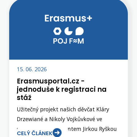
výdělečné. Výsledky hlasování dopadly
následovně: 1. COMEDY BAR 2. BITES
3. Essential Scent 4. ClanTerra 5. Život s
oporou 6. Čtenářův šálek Porota, ve
složení M. Tobiáš, K. Smutná, M.
Michaláková, J. Štěrba a J. Ryška, vybrala
a ocenila svou samostatnou cenou firmu
15. 06. 2026
Essential Scent.Všem studentům
Erasmusportal.cz -
děkujeme za přípravu, pěkné
jednoduše k registraci na
prezentace i skvělé nápady.
stáž
Užitečný projekt našich děvčat Kláry
Drzewiané a Nikoly Vojkůvkové ve
spolupráci s absolventem Jirkou Ryškou
CELÝ ČLÁNEK