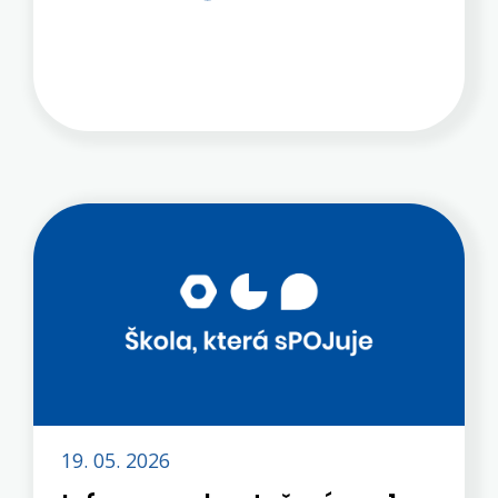
má krásný výstup. Speciální webová
stránka, která provede zájemce z řad
našich žáků celou procedurou přihlášení
na odbornou praxi Erasmus+ v
zahraničí. Velké poděkování, skvělá
práce. Odkaz i z našeho webu z menu
Projekty → Erasmus+ ...zde.
19. 05. 2026