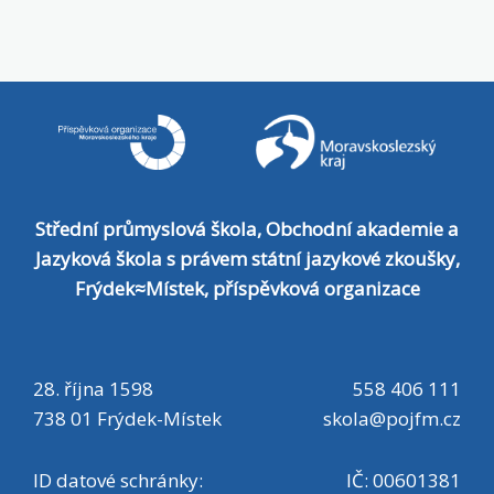
budoucích prvních ročníků se uskuteční
ve středu 3. 6. 2026 v 16:00 hod.::
TECHNICKÉ OBORY - budova SPŠ 28.
října 1598, Frýdek-Místek:: EKONOMICKÉ
OBORY - budova OA Palackého 123,
Frýdek-Místek Dokument Dokument ke
stažení Instrukce Informace ke studiu,
Střední průmyslová škola, Obchodní akademie a
učebnice, kontakty ZDE Souhrnné
Jazyková škola s právem státní jazykové zkoušky,
informace k přečtení Informace k ISIC
Frýdek≈Místek, příspěvková organizace
kartě, osobnímu dotazníku pro školní
matriku a adaptační dvoudence ZDE
28. října 1598
558 406 111
Souhrnné informace a pokyny k přečtení
738 01 Frýdek-Místek
skola@pojfm.cz
- žádost ISIC, poplatek, foto, dotazník
pro školní matriku, adaptační
ID datové schránky:
IČ: 00601381