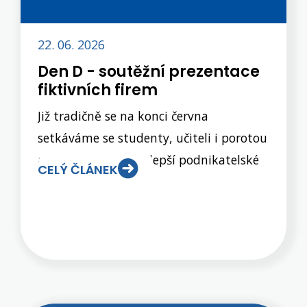
22. 06. 2026
Den D - soutěžní prezentace
fiktivních firem
Již tradičně se na konci června
setkáváme se studenty, učiteli i porotou
a hlasujeme pro nejlepší podnikatelské
CELÝ ČLÁNEK
záměry, které si pro nás připravili
studenti 3.EL a 3.OA v rámci předmětu
Fiktivní firmy. Šest nejlepších firem se
nás snažilo přesvědčit, že jejich
podnikání by mohlo být nejen zábavné,
konkurenceschopné, ale především