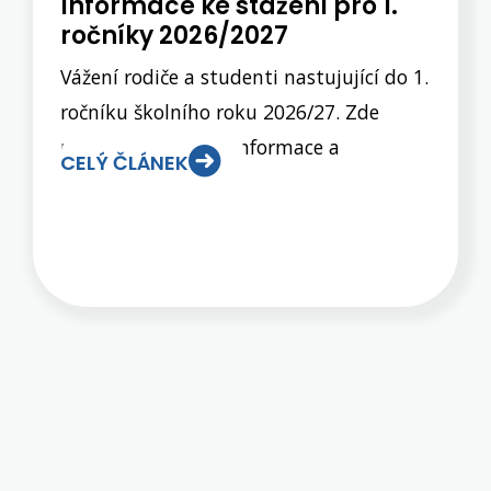
Informace ke stažení pro 1.
ročníky 2026/2027
Vážení rodiče a studenti nastujující do 1.
ročníku školního roku 2026/27. Zde
naleznete důležité informace a
CELÝ ČLÁNEK
dokumenty, s nimž je nutné se seznámit
před nástupem do 1. ročníku. Některé
jsou jen informací pro vás, některé je
nutno vyplnit a přinést na osobní
schůzku do školy, případně poslat škole
zpět do určitého termínu. Vše je zřejmé
z následující tabulky. Prosíme o pozorné
přečtení a dodržení všech instrukcí a
termínů odevzdání.Schůzka s rodiči žáků