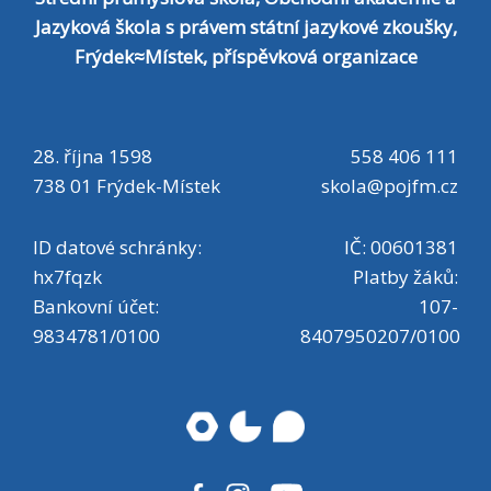
učebnice, kontakty ZDE Souhrnné
Jazyková škola s právem státní jazykové zkoušky,
informace k přečtení Informace k ISIC
Frýdek≈Místek, příspěvková organizace
kartě, osobnímu dotazníku pro školní
matriku a adaptační dvoudence ZDE
28. října 1598
558 406 111
Souhrnné informace a pokyny k přečtení
738 01 Frýdek-Místek
skola@pojfm.cz
- žádost ISIC, poplatek, foto, dotazník
pro školní matriku, adaptační
ID datové schránky:
IČ: 00601381
dvoudenka, úhrada adaptační
hx7fqzk
Platby žáků:
dvoudenky Formulář žádosti o ISIC kartu
Bankovní účet:
107-
9834781/0100
8407950207/0100
ZDE Formulář k vyplnění a odevzdání na
osobní schůzce ve škole dne 3. 6.
2026, přinést v hotovosti přesnou
částku 350,- Kč, fotografii zaslat na
mail isic@pojfm.cz do 3. 6. 2026