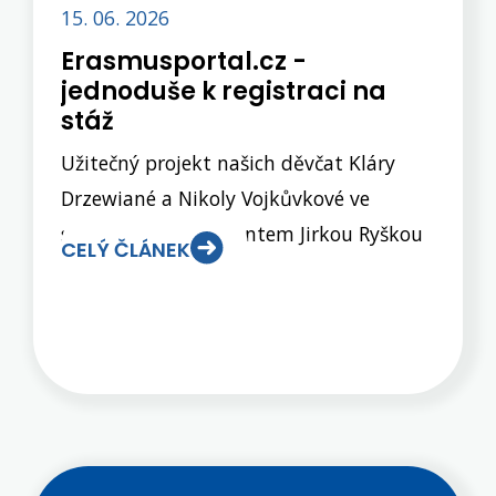
15. 06. 2026
Essential Scent.Všem studentům
Erasmusportal.cz -
děkujeme za přípravu, pěkné
jednoduše k registraci na
prezentace i skvělé nápady.
stáž
Užitečný projekt našich děvčat Kláry
Drzewiané a Nikoly Vojkůvkové ve
spolupráci s absolventem Jirkou Ryškou
CELÝ ČLÁNEK
má krásný výstup. Speciální webová
stránka, která provede zájemce z řad
našich žáků celou procedurou přihlášení
na odbornou praxi Erasmus+ v
zahraničí. Velké poděkování, skvělá
práce. Odkaz i z našeho webu z menu
Projekty → Erasmus+ ...zde.