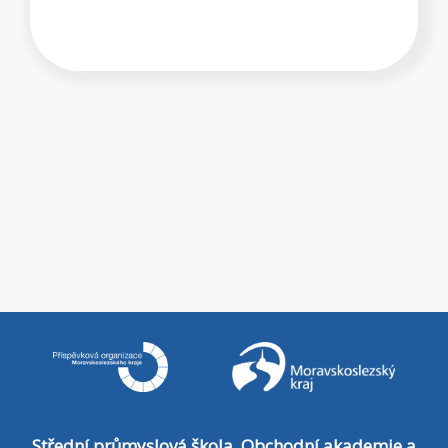
jsou jen informací pro vás, některé je
nutno vyplnit a přinést na osobní
schůzku do školy, případně poslat škole
zpět do určitého termínu. Vše je zřejmé
z následující tabulky. Prosíme o pozorné
přečtení a dodržení všech instrukcí a
termínů odevzdání.Schůzka s rodiči žáků
budoucích prvních ročníků se uskuteční
ve středu 3. 6. 2026 v 16:00 hod.::
TECHNICKÉ OBORY - budova SPŠ 28.
října 1598, Frýdek-Místek:: EKONOMICKÉ
OBORY - budova OA Palackého 123,
Frýdek-Místek Dokument Dokument ke
stažení Instrukce Informace ke studiu,
Střední průmyslová škola, Obchodní akademie a