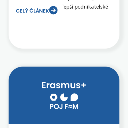
a hlasujeme pro nejlepší podnikatelské
CELÝ ČLÁNEK
záměry, které si pro nás připravili
studenti 3.EL a 3.OA v rámci předmětu
Fiktivní firmy. Šest nejlepších firem se
nás snažilo přesvědčit, že jejich
podnikání by mohlo být nejen zábavné,
konkurenceschopné, ale především
výdělečné. Výsledky hlasování dopadly
následovně: 1. COMEDY BAR 2. BITES
3. Essential Scent 4. ClanTerra 5. Život s
oporou 6. Čtenářův šálek Porota, ve
složení M. Tobiáš, K. Smutná, M.
Michaláková, J. Štěrba a J. Ryška, vybrala
a ocenila svou samostatnou cenou firmu